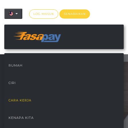
LOG MASUK
SENARAIKAN
">
RUMAH
CIRI
CARA KERJA
KENAPA KITA