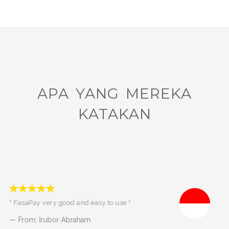
APA YANG MEREKA
KATAKAN
"I've been using fasapay from 2014 till
now. You all know what it means :) "